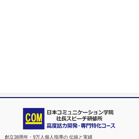
化
首都圏（東京・神奈川・埼玉・千葉）、関東（茨城・群馬・栃木）はも
ちろんのこと、甲信越（山梨・長野・新潟）、東海（愛知・静岡・岐
阜・三重）、さらには近畿（大阪・兵庫・京都・奈良・滋賀・和歌
山）、東北（宮城・福島・青森・岩手・山形・秋田）までもが、当学
院・話し方教室にとっては、日常の通学圏になっています。
日本コミュニケーション学院は、東京・横浜・名古屋・大阪・福岡・広
島・仙台・札幌など、全国からご入学になるスクールです。
※ 話力®は、当学院の特許庁・登録商標です。どなたも本学の許可なく使用
できませんので、ご注意ください。
創立38周年・9万人個人指導の 伝統と実績