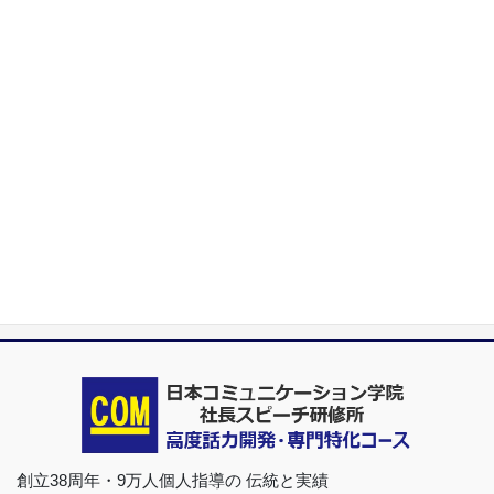
首都圏（東京・神奈川・埼玉・千葉）、関東（茨城・群馬・栃木）はも
ちろんのこと、甲信越（山梨・長野・新潟）、東海（愛知・静岡・岐
阜・三重）、さらには近畿（大阪・兵庫・京都・奈良・滋賀・和歌
山）、東北（宮城・福島・青森・岩手・山形・秋田）までもが、当学
院・話し方教室にとっては、日常の通学圏になっています。
日本コミュニケーション学院は、東京・横浜・名古屋・大阪・福岡・広
島・仙台・札幌など、全国からご入学になるスクールです。
※ 話力®は、当学院の特許庁・登録商標です。どなたも本学の許可なく使用
できませんので、ご注意ください。
創立38周年・9万人個人指導の 伝統と実績