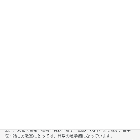
学院総長の本売れてます!!
あがりやすい人のための「話す力」の鍛
え方
酒井美智雄著／三笠書房
台湾でも売れてます!!
容易緊張的人,何如説話？
日本第一説話大師 酒井美智雄著 葉廷昭譯/核果文
化
首都圏（東京・神奈川・埼玉・千葉）、関東（茨城・群馬・栃木）はも
ちろんのこと、甲信越（山梨・長野・新潟）、東海（愛知・静岡・岐
阜・三重）、さらには近畿（大阪・兵庫・京都・奈良・滋賀・和歌
山）、東北（宮城・福島・青森・岩手・山形・秋田）までもが、当学
院・話し方教室にとっては、日常の通学圏になっています。