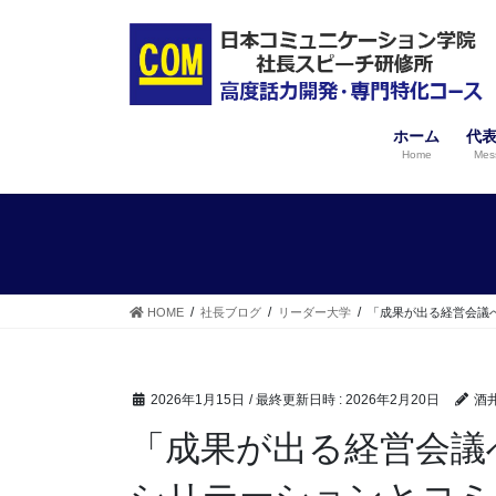
コ
ナ
ン
ビ
テ
ゲ
ン
ー
ツ
シ
へ
ョ
ホーム
代
ス
ン
Home
Mes
キ
に
ッ
移
プ
動
HOME
社長ブログ
リーダー大学
「成果が出る経営会議
2026年1月15日
/ 最終更新日時 :
2026年2月20日
酒
「成果が出る経営会議