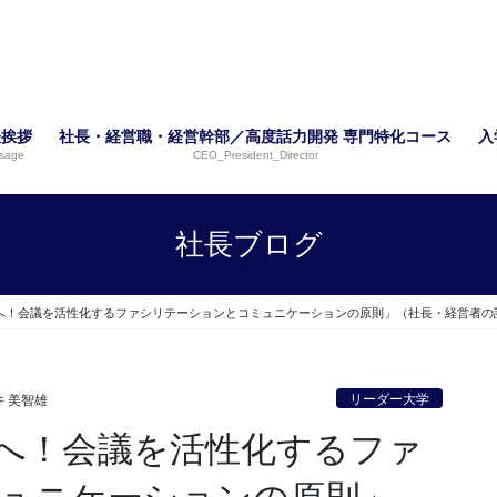
表挨拶
社長・経営職・経営幹部／高度話力開発 専門特化コース
入
sage
CEO_President_Director
社長ブログ
へ！会議を活性化するファシリテーションとコミュニケーションの原則」（社長・経営者の
リーダー大学
井 美智雄
へ！会議を活性化するファ