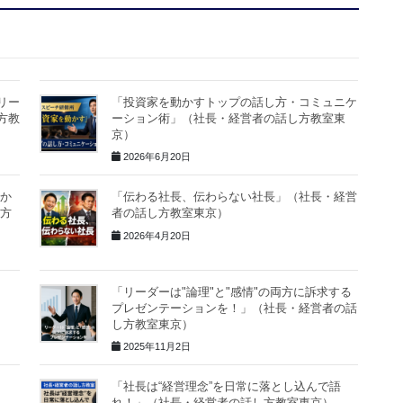
リー
「投資家を動かすトップの話し方・コミュニケ
方教
ーション術」（社長・経営者の話し方教室東
京）
2026年6月20日
動か
「伝わる社長、伝わらない社長」（社長・経営
し方
者の話し方教室東京）
2026年4月20日
「リーダーは"論理"と"感情"の両方に訴求する
プレゼンテーションを！」（社長・経営者の話
し方教室東京）
2025年11月2日
「社長は“経営理念”を日常に落とし込んで語
れ！」（社長・経営者の話し方教室東京）