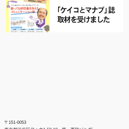
〒151-0053