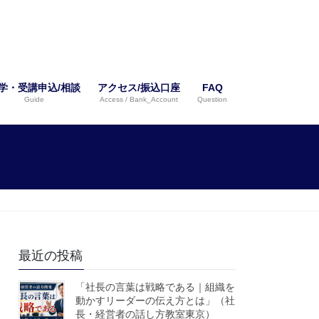
学・受講申込/相談
アクセス/振込口座
FAQ
Guide
Access / Bank_Account
Question
最近の投稿
「社長の言葉は戦略である｜組織を
動かすリーダーの伝え方とは」（社
長・経営者の話し方教室東京）