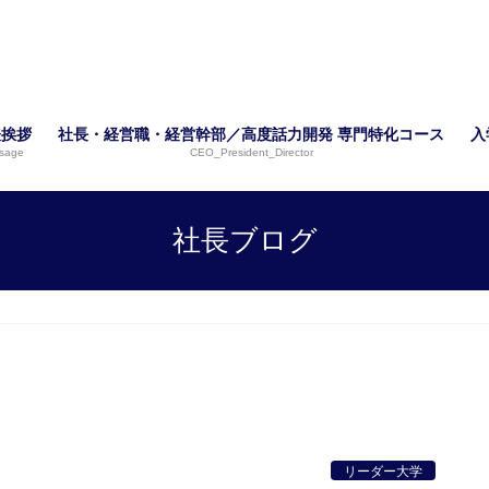
表挨拶
社長・経営職・経営幹部／高度話力開発 専門特化コース
入
sage
CEO_President_Director
社長ブログ
リーダー大学