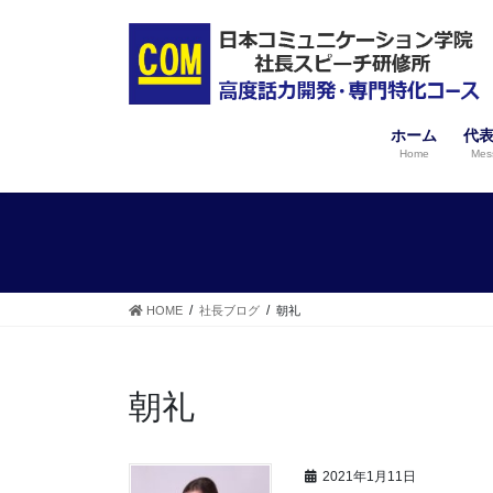
コ
ナ
ン
ビ
テ
ゲ
ン
ー
ツ
シ
へ
ョ
ホーム
代
ス
ン
Home
Mes
キ
に
ッ
移
プ
動
HOME
社長ブログ
朝礼
朝礼
2021年1月11日