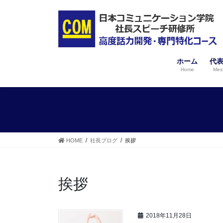
コ
ナ
ン
ビ
テ
ゲ
ン
ー
ツ
シ
へ
ョ
ホーム
代
ス
ン
Home
Mes
キ
に
ッ
移
プ
動
HOME
社長ブログ
挨拶
挨拶
2018年11月28日