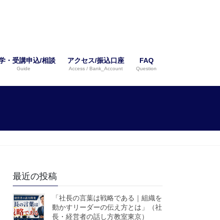
学・受講申込/相談
アクセス/振込口座
FAQ
Guide
Access / Bank_Account
Question
最近の投稿
「社長の言葉は戦略である｜組織を
動かすリーダーの伝え方とは」（社
長・経営者の話し方教室東京）