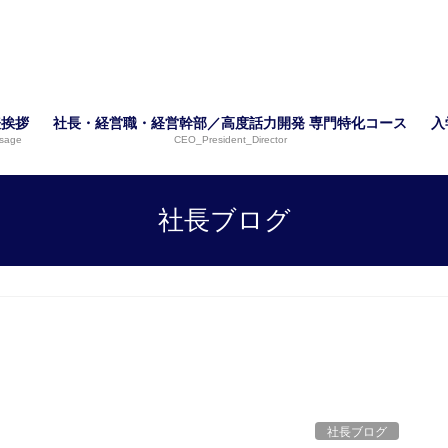
表挨拶
社長・経営職・経営幹部／高度話力開発 専門特化コース
入
sage
CEO_President_Director
社長ブログ
社長ブログ