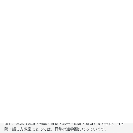
学院総長の本売れてます!!
あがりやすい人のための「話す力」の鍛
え方
酒井美智雄著／三笠書房
台湾でも売れてます!!
容易緊張的人,何如説話？
日本第一説話大師 酒井美智雄著 葉廷昭譯/核果文
化
首都圏（東京・神奈川・埼玉・千葉）、関東（茨城・群馬・栃木）はも
ちろんのこと、甲信越（山梨・長野・新潟）、東海（愛知・静岡・岐
阜・三重）、さらには近畿（大阪・兵庫・京都・奈良・滋賀・和歌
山）、東北（宮城・福島・青森・岩手・山形・秋田）までもが、当学
院・話し方教室にとっては、日常の通学圏になっています。