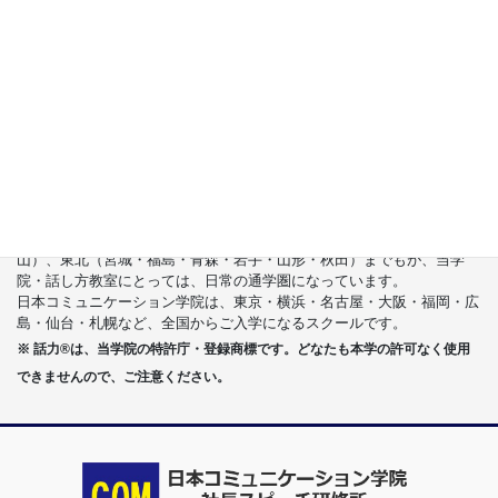
台湾でも売れてます!!
容易緊張的人,何如説話？
日本第一説話大師 酒井美智雄著 葉廷昭譯/核果文
化
首都圏（東京・神奈川・埼玉・千葉）、関東（茨城・群馬・栃木）はも
ちろんのこと、甲信越（山梨・長野・新潟）、東海（愛知・静岡・岐
阜・三重）、さらには近畿（大阪・兵庫・京都・奈良・滋賀・和歌
山）、東北（宮城・福島・青森・岩手・山形・秋田）までもが、当学
院・話し方教室にとっては、日常の通学圏になっています。
日本コミュニケーション学院は、東京・横浜・名古屋・大阪・福岡・広
島・仙台・札幌など、全国からご入学になるスクールです。
※ 話力®は、当学院の特許庁・登録商標です。どなたも本学の許可なく使用
できませんので、ご注意ください。