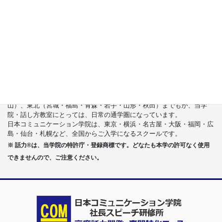
容易緊張的人,何如説話？
日本第一説話大師 酒井美智雄著 葉廷昭譯/核果文
化
首都圏（東京・神奈川・埼玉・千葉）、関東（茨城・群馬・栃木）はも
ちろんのこと、甲信越（山梨・長野・新潟）、東海（愛知・静岡・岐
阜・三重）、さらには近畿（大阪・兵庫・京都・奈良・滋賀・和歌
山）、東北（宮城・福島・青森・岩手・山形・秋田）までもが、当学
院・話し方教室にとっては、日常の通学圏になっています。
日本コミュニケーション学院は、東京・横浜・名古屋・大阪・福岡・広
島・仙台・札幌など、全国からご入学になるスクールです。
※ 話力®は、当学院の特許庁・登録商標です。どなたも本学の許可なく使用
できませんので、ご注意ください。