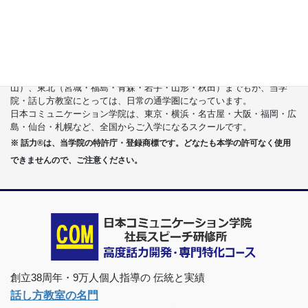
首都圏（東京・神奈川・埼玉・千葉）、関東（茨城・群馬・栃木）はも
ちろんのこと、甲信越（山梨・長野・新潟）、東海（愛知・静岡・岐
阜・三重）、さらには近畿（大阪・兵庫・京都・奈良・滋賀・和歌
山）、東北（宮城・福島・青森・岩手・山形・秋田）までもが、当学
院・話し方教室にとっては、日常の通学圏になっています。
日本コミュニケーション学院は、東京・横浜・名古屋・大阪・福岡・広
島・仙台・札幌など、全国からご入学になるスクールです。
※ 話力®は、当学院の特許庁・登録商標です。どなたも本学の許可なく使用
できませんので、ご注意ください。
創立38周年・9万人個人指導の 伝統と実績
話し方教室の名門